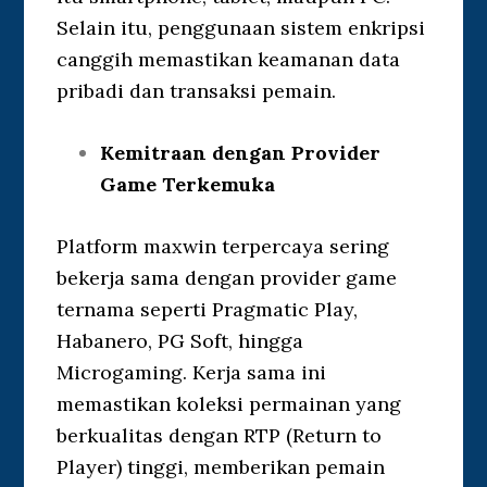
Selain itu, penggunaan sistem enkripsi
canggih memastikan keamanan data
pribadi dan transaksi pemain.
Kemitraan dengan Provider
Game Terkemuka
Platform maxwin terpercaya sering
bekerja sama dengan provider game
ternama seperti Pragmatic Play,
Habanero, PG Soft, hingga
Microgaming. Kerja sama ini
memastikan koleksi permainan yang
berkualitas dengan RTP (Return to
Player) tinggi, memberikan pemain