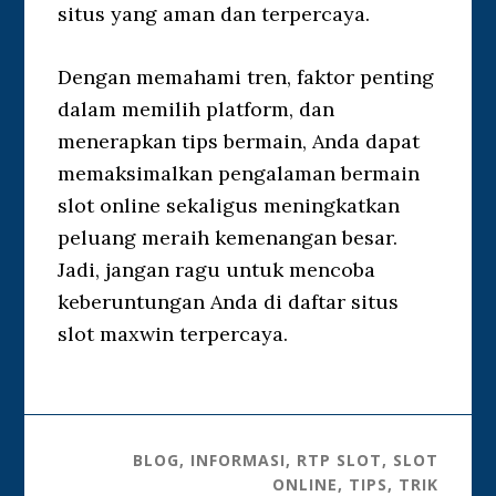
situs yang aman dan terpercaya.
Dengan memahami tren, faktor penting
dalam memilih platform, dan
menerapkan tips bermain, Anda dapat
memaksimalkan pengalaman bermain
slot online sekaligus meningkatkan
peluang meraih kemenangan besar.
Jadi, jangan ragu untuk mencoba
keberuntungan Anda di daftar situs
slot maxwin terpercaya.
BLOG
,
INFORMASI
,
RTP SLOT
,
SLOT
ONLINE
,
TIPS
,
TRIK