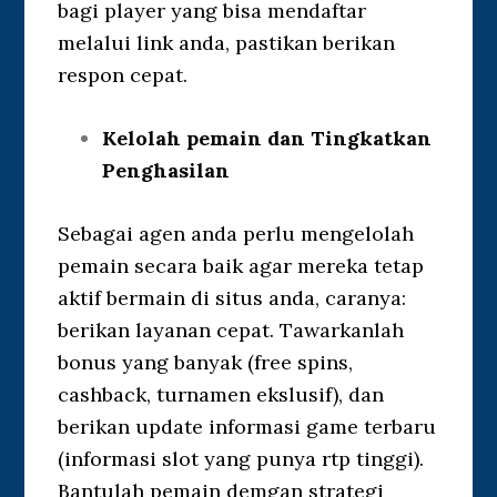
bagi player yang bisa mendaftar
melalui link anda, pastikan berikan
respon cepat.
Kelolah pemain dan Tingkatkan
Penghasilan
Sebagai agen anda perlu mengelolah
pemain secara baik agar mereka tetap
aktif bermain di situs anda, caranya:
berikan layanan cepat. Tawarkanlah
bonus yang banyak (free spins,
cashback, turnamen ekslusif), dan
berikan update informasi game terbaru
(informasi slot yang punya rtp tinggi).
Bantulah pemain demgan strategi