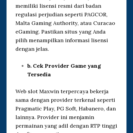
memiliki lisensi resmi dari badan
regulasi perjudian seperti PAGCOR,
Malta Gaming Authority, atau Curacao
eGaming. Pastikan situs yang Anda
pilih menampilkan informasi lisensi
dengan jelas.
b. Cek Provider Game yang
Tersedia
Web slot Maxwin terpercaya bekerja
sama dengan provider terkenal seperti
Pragmatic Play, PG Soft, Habanero, dan
lainnya. Provider ini menjamin
permainan yang adil dengan RTP tinggi