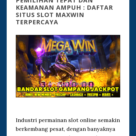
PEMILIHAN TEPAT DAN
KEAMANAN AMPUH : DAFTAR
SITUS SLOT MAXWIN
TERPERCAYA
Industri permainan slot online semakin
berkembang pesat, dengan banyaknya