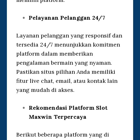
Pelayanan Pelanggan 24/7
Layanan pelanggan yang responsif dan
tersedia 24/7 menunjukkan komitmen
platform dalam memberikan
pengalaman bermain yang nyaman.
Pastikan situs pilihan Anda memiliki
fitur live chat, email, atau kontak lain
yang mudah di akses.
Rekomendasi Platform Slot
Maxwin Terpercaya
Berikut beberapa platform yang di