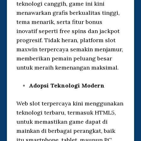
teknologi canggih, game ini kini
menawarkan grafis berkualitas tinggi,
tema menarik, serta fitur bonus
inovatif seperti free spins dan jackpot
progresif. Tidak heran, platform slot
maxwin terpercaya semakin menjamur,
memberikan pemain peluang besar
untuk meraih kemenangan maksimal.
Adopsi Teknologi Modern
Web slot terpercaya kini menggunakan
teknologi terbaru, termasuk HTML5,
untuk memastikan game dapat di
mainkan di berbagai perangkat, baik
itu smartphone, tablet, maupun PC.