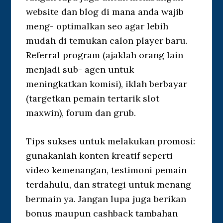
website dan blog di mana anda wajib
meng- optimalkan seo agar lebih
mudah di temukan calon player baru.
Referral program (ajaklah orang lain
menjadi sub- agen untuk
meningkatkan komisi), iklah berbayar
(targetkan pemain tertarik slot
maxwin), forum dan grub.
Tips sukses untuk melakukan promosi:
gunakanlah konten kreatif seperti
video kemenangan, testimoni pemain
terdahulu, dan strategi untuk menang
bermain ya. Jangan lupa juga berikan
bonus maupun cashback tambahan