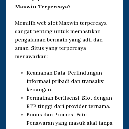
Maxwin Terpercaya
?
Memilih web slot Maxwin terpercaya
sangat penting untuk memastikan
pengalaman bermain yang adil dan
aman. Situs yang terpercaya
menawarkan:
Keamanan Data: Perlindungan
informasi pribadi dan transaksi
keuangan.
Permainan Berlisensi: Slot dengan
RTP tinggi dari provider ternama.
Bonus dan Promosi Fair:
Penawaran yang masuk akal tanpa