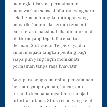
meningkat karena permainan ini
menawarkan sensasi hiburan yang seru
sekaligus peluang keuntungan yang
menarik. Namun, keseruan tersebut
baru terasa maksimal jika dimainkan di
platform yang tepat. Karena itu,
Bermain Slot Gacor Terpercaya dan
aman menjadi langkah penting bagi
siapa pun yang ingin menikmati
permainan tanpa rasa khawatir.
Bagi para penggemar slot, pengalaman
bermain yang nyaman, lancar, dan
terjamin keamanannya tentu menjadi
prioritas utama. Situs resmi yang telah