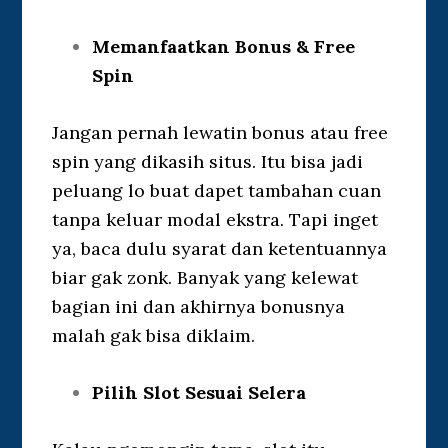
Memanfaatkan Bonus & Free
Spin
Jangan pernah lewatin bonus atau free
spin yang dikasih situs. Itu bisa jadi
peluang lo buat dapet tambahan cuan
tanpa keluar modal ekstra. Tapi inget
ya, baca dulu syarat dan ketentuannya
biar gak zonk. Banyak yang kelewat
bagian ini dan akhirnya bonusnya
malah gak bisa diklaim.
Pilih Slot Sesuai Selera