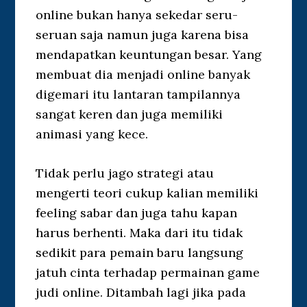
online bukan hanya sekedar seru-
seruan saja namun juga karena bisa
mendapatkan keuntungan besar.
Yang
membuat dia menjadi online banyak
digemari itu lantaran tampilannya
sangat keren dan juga memiliki
animasi yang kece.
Tidak perlu jago strategi atau
mengerti teori cukup kalian memiliki
feeling sabar dan juga tahu kapan
harus berhenti. Maka dari itu tidak
sedikit para pemain baru langsung
jatuh cinta terhadap permainan game
judi online. Ditambah lagi jika pada