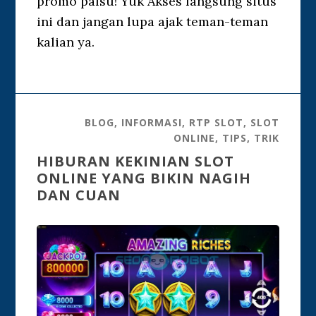
promo palsu! Yuk Akses langsung situs
ini dan jangan lupa ajak teman-teman
kalian ya.
BLOG
,
INFORMASI
,
RTP SLOT
,
SLOT
ONLINE
,
TIPS
,
TRIK
HIBURAN KEKINIAN SLOT
ONLINE YANG BIKIN NAGIH
DAN CUAN