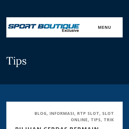
Skip
Skip
to
to
main
primary
content
sidebar
MENU
Tips
BLOG
,
INFORMASI
,
RTP SLOT
,
SLOT
ONLINE
,
TIPS
,
TRIK