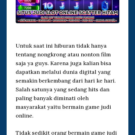
Untuk saat ini hiburan tidak hanya
tentang nongkrong atau nonton film
saja ya guys. Karena juga kalian bisa
dapatkan melalui dunia digital yang
semakin berkembang dari hari ke hari.
Salah satunya yang sedang hits dan
paling banyak diminati oleh
masyarakat yaitu bermain game judi
online.
Tidak sedikit orang bermain game judi