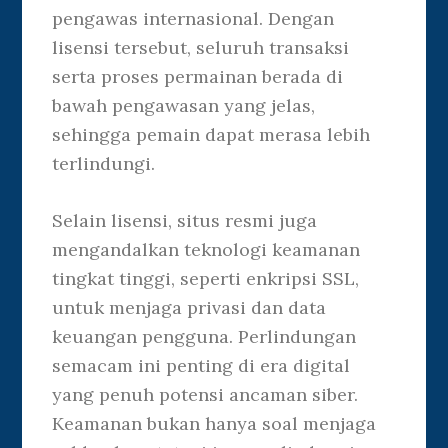
pengawas internasional. Dengan
lisensi tersebut, seluruh transaksi
serta proses permainan berada di
bawah pengawasan yang jelas,
sehingga pemain dapat merasa lebih
terlindungi.
Selain lisensi, situs resmi juga
mengandalkan teknologi keamanan
tingkat tinggi, seperti enkripsi SSL,
untuk menjaga privasi dan data
keuangan pengguna. Perlindungan
semacam ini penting di era digital
yang penuh potensi ancaman siber.
Keamanan bukan hanya soal menjaga