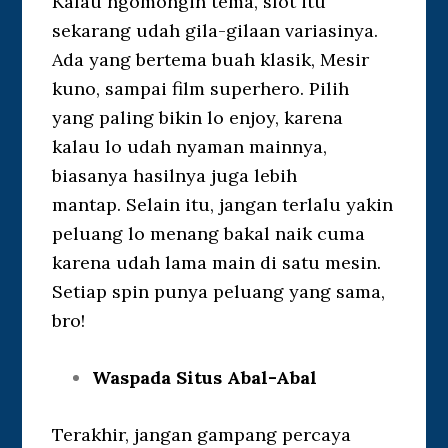
Kalau ngomongin tema, slot itu
sekarang udah gila-gilaan variasinya.
Ada yang bertema buah klasik, Mesir
kuno, sampai film superhero. Pilih
yang paling bikin lo enjoy, karena
kalau lo udah nyaman mainnya,
biasanya hasilnya juga lebih
mantap.
Selain itu, jangan terlalu yakin
peluang lo menang bakal naik cuma
karena udah lama main di satu mesin.
Setiap spin punya peluang yang sama,
bro!
Waspada Situs Abal-Abal
Terakhir, jangan gampang percaya