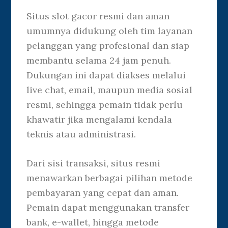
Situs slot gacor resmi dan aman
umumnya didukung oleh tim layanan
pelanggan yang profesional dan siap
membantu selama 24 jam penuh.
Dukungan ini dapat diakses melalui
live chat, email, maupun media sosial
resmi, sehingga pemain tidak perlu
khawatir jika mengalami kendala
teknis atau administrasi.
Dari sisi transaksi, situs resmi
menawarkan berbagai pilihan metode
pembayaran yang cepat dan aman.
Pemain dapat menggunakan transfer
bank, e-wallet, hingga metode