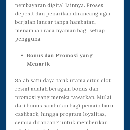
pembayaran digital lainnya. Proses
deposit dan penarikan dirancang agar
berjalan lancar tanpa hambatan,
menambah rasa nyaman bagi setiap
pengguna.
Bonus dan Promosi yang
Menarik
Salah satu daya tarik utama situs slot
resmi adalah beragam bonus dan
promosi yang mereka tawarkan. Mulai
dari bonus sambutan bagi pemain baru,
cashback, hingga program loyalitas,
semua dirancang untuk memberikan