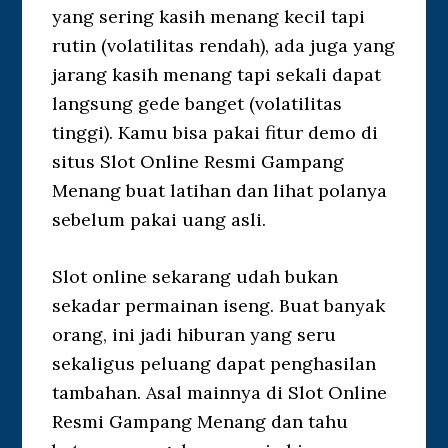
yang sering kasih menang kecil tapi
rutin (volatilitas rendah), ada juga yang
jarang kasih menang tapi sekali dapat
langsung gede banget (volatilitas
tinggi). Kamu bisa pakai fitur demo di
situs Slot Online Resmi Gampang
Menang buat latihan dan lihat polanya
sebelum pakai uang asli.
Slot online sekarang udah bukan
sekadar permainan iseng. Buat banyak
orang, ini jadi hiburan yang seru
sekaligus peluang dapat penghasilan
tambahan. Asal mainnya di Slot Online
Resmi Gampang Menang dan tahu