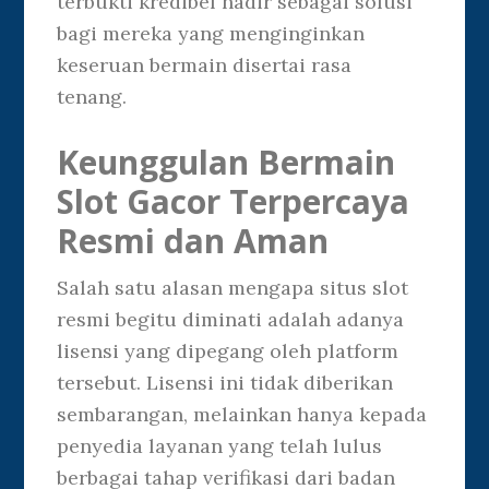
terbukti kredibel hadir sebagai solusi
bagi mereka yang menginginkan
keseruan bermain disertai rasa
tenang.
Keunggulan Bermain
Slot Gacor Terpercaya
Resmi dan Aman
Salah satu alasan mengapa situs slot
resmi begitu diminati adalah adanya
lisensi yang dipegang oleh platform
tersebut. Lisensi ini tidak diberikan
sembarangan, melainkan hanya kepada
penyedia layanan yang telah lulus
berbagai tahap verifikasi dari badan